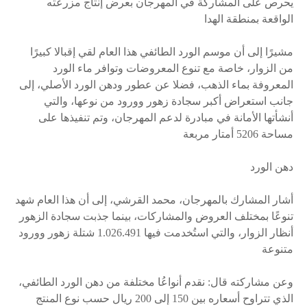
يحرص على المشاركة في المهرجان بعرض إنتاج مزرعته
الواقعة بمنطقة الهدا
مشيرًا إلى أن موسم الورد الطائفي هذا العام لقي إقبالا كبيرًا
من الزوار، خاصة مع تنوع المعروضات وتوافر ماء الورد
المعروفة بماء الذهب، فضلا عن عطور ودهن الورد الأصلي، إلى
جانب استعراض أكبر سجادة زهور وورود من نوعها، والتي
أنشأتها الأمانة في مبادرة لدعم المهرجان، وتم تنفيذها على
مساحة 5206 أمتار مربعة
دهن الورد
أشار المشارك بالمهرجان، محمد القرشي، إلى أن هذا العام شهد
تنوعًا بمختلف العروض والمشاركات، بينما جذبت سجادة الزهور
أنظار الزوار، والتي استُخدمت فيها 1.026.491 شتلة زهور وورود
متنوعة
وعن مشاركته قال: نقدم أنواعُا مختلفة من دهن الورد الطائفي،
الذي تتراوح أسعاره بين 150 إلى 200 ريال حسب نوع المنتج