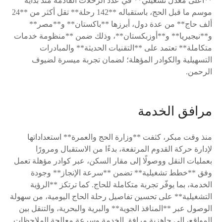
**أعلى معدل تشغيلي** في عدد الرحلات القادمة منذ بداية
موسم ما قبل الحج، باستقباله **142 رحلة** تقل أكثر من **24
ألف حاج** من عدة دول، أبرزها **باكستان** و**مصر**
و**نيجيريا** و**أوزبكستان**، وذلك ضمن **منظومة خدمات
متكاملة** تعتمد على **التقنيات الحديثة** والمبادرات
التسهيلية والكوادر المؤهلة؛ لضمان تجربة ميسرة لضيوف
الرحمن.
مرافق الخدمة
منذ وقت مبكر، كثفت **وزارة الحج والعمرة** استعداداتها
لإدارة حركة القدوم المرتفعة، بدءًا من الاستقبال ومرورًا
بعمليات النقل ووصولًا إلى مقار السكن، عبر كوادر مؤهلة تعمل
وفق **خطط تشغيلية** تضمن **سرعة الإنجاز** وجودة
الخدمة، بما يوفّر تجربة متكاملة للحاج. كما ترتكز **الرؤية
التشغيلية** على تحسين تفاصيل رحلة الحاج اليومية، من سهولة
الوصول عبر **المنافذ الجوية** والبرية والبحرية، والتنقل بين
المواقع، إلى جاهزية مرافق الخدمة وسرعة معالجة الملاحظات