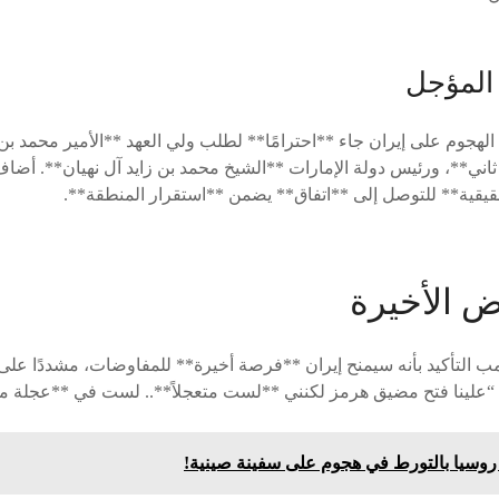
المؤجل
الهجوم على إيران جاء **احترامًا** لطلب ولي العهد **الأمير محمد ب
اني**، ورئيس دولة الإمارات **الشيخ محمد بن زايد آل نهيان**. أضاف 
يقية** للتوصل إلى **اتفاق** يضمن **استقرار المنطقة**.
ض الأخيرة
ب التأكيد بأنه سيمنح إيران **فرصة أخيرة** للمفاوضات، مشددًا ع
 “علينا فتح مضيق هرمز لكنني **لست متعجلاً**.. لست في **عجلة م
م روسيا بالتورط في هجوم على سفينة صينية!