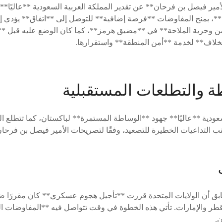
أمير فيصل بن فرحان** عن تقدير المملكة العربية السعودية **عاليًا**
**، بمنح المفاوضات **فرصة إضافية** للتوصل إلى **اتفاق** يؤدي إلى
خلاف** لخدمة **أمن المنطقة** واستقرارها.
ة والتطلعات المستقبلية
عودية **عاليًا** جهود **الوساطة المستمرة** لباكستان، كما تتطلع ال
ب التداعيات الخطيرة للتصعيد، وفقًا لتصريحات الأمير فيصل بن فرح
أن الولايات المتحدة قررت **تأجيل هجوم عسكري** كان مقررًا ضد
طر والإمارات. تأتي هذه الخطوة في وقت تتواصل فيه **المفاوضات ال
.