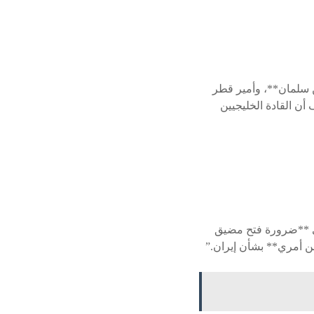
ن سلمان**، وأمير قطر
أن القادة الخليجيين
لى **ضرورة فتح مضيق
ن أمري** بشأن إيران.”