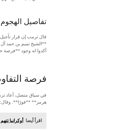
تفاصيل الهجوم 
قال ترمب إن قرار تأجيل 
**الشيخ تميم بن حمد آل ث
أكدوا له وجود **فرصة حق
فرصة التفاو
في سياق متصل، أعاد ترم
هرمز** **فورًا**. وقال:
اقرأ أيضا
أوكرانيا تته