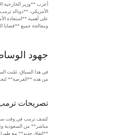
أعرب **وزير الخارجية ال
الأمريكي، **دونالد ترمب
ومعالجة جميع **قضايا ال
جهود الوساط
في هذا السياق، ثمّنت الس
من هذه **الفرصة** لتجن
تصريحات ترمب
كشف ترمب في وقت سابق 
مباشر** من السعودية وق
**اتفاق جديد** مع طهران