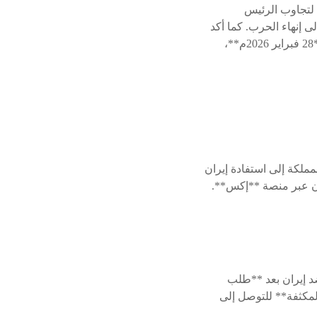
 لتجاوب الرئيس
 إنهاء الحرب. كما أكد
على أهمية **استعادة الأمن وحرية الملاحة** في **مضيق هرمز**، كما كان الوضع عليه قبل **28 فبراير 2026م**،
مملكة إلى استفادة إيران
ان عبر منصة **إكس**.
 إيران بعد **طلب
مكثفة** للتوصل إلى