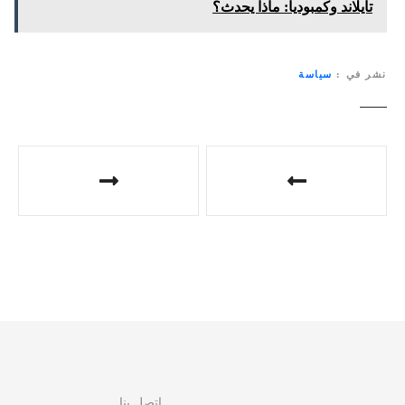
تايلاند وكمبوديا: ماذا يحدث؟
نشر في
سياسة
ت
ص
فّ
ح
ا
ل
م
اتصل بنا