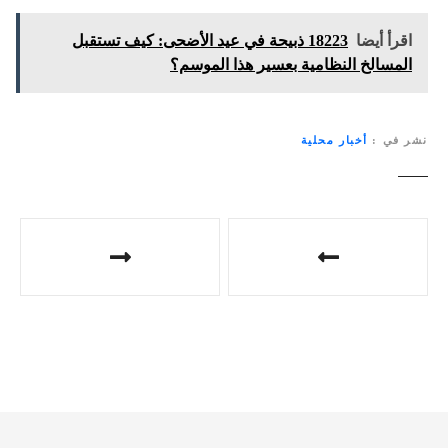
اقرأ أيضا
18223 ذبيحة في عيد الأضحى: كيف تستقبل
المسالخ النظامية بعسير هذا الموسم؟
نشر في
أخبار محلية
ت
ص
فّ
ح
ا
ل