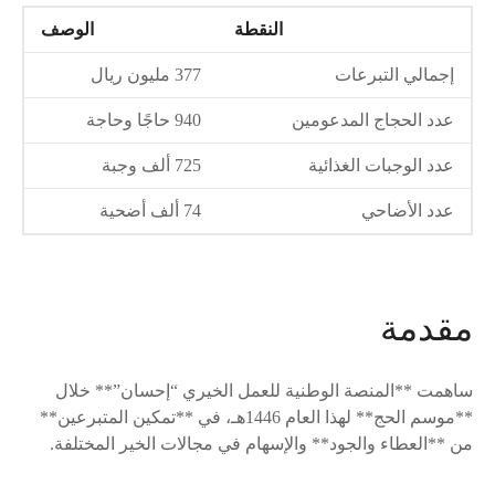
النقطة
الوصف
إجمالي التبرعات
377 مليون ريال
عدد الحجاج المدعومين
940 حاجًا وحاجة
عدد الوجبات الغذائية
725 ألف وجبة
عدد الأضاحي
74 ألف أضحية
مقدمة
ساهمت **المنصة الوطنية للعمل الخيري “إحسان”** خلال
**موسم الحج** لهذا العام 1446هـ، في **تمكين المتبرعين**
من **العطاء والجود** والإسهام في مجالات الخير المختلفة.