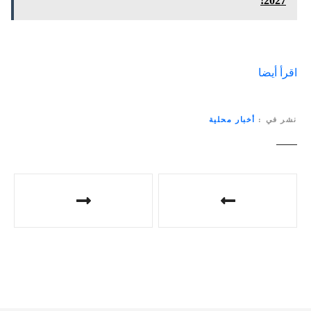
2027!
اقرأ أيضا
نشر في
أخبار محلية
ت
ص
فّ
ح
ا