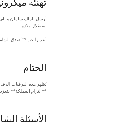
تهنئة ميكروني
أرسل الملك سلمان وولي ا
استقلال بلاده.
أعربوا عن **أصدق التهان
الختام
تُظهر هذه البرقيات الدفء
**التزام المملكة** بتعزي
الأسئلة الشائ