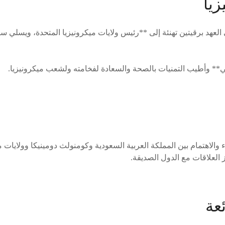
زيا
لعهد برقيتين تهنئة إلى **رئيس ولايات ميكرونيزيا المتحدة، ويسلي سي
ي** وأطيب التمنيات بالصحة والسعادة لفخامته ولشعب ميكرونيزيا.
 والاهتمام بين المملكة العربية السعودية وكومنولث دومينيكا وولايات مي
ز العلاقات مع الدول الصديقة.
عة