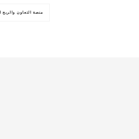
ت
منصة التعاون والربح المشترك: اكت
ص
فّ
ح
ا
ل
م
ق
ا
ل
ا