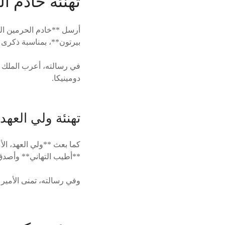
تهنئة خادم ا
أرسل **خادم الحرمين الش
بيرتون**، بمناسبة ذكرى ا
في رسالته، أعرب الملك 
دومينيكا.
تهنئة ولي العهد
كما بعث **ولي العهد، الأ
**أطيب التهاني** وأصدق 
وفي رسالته، تمنى الأمير