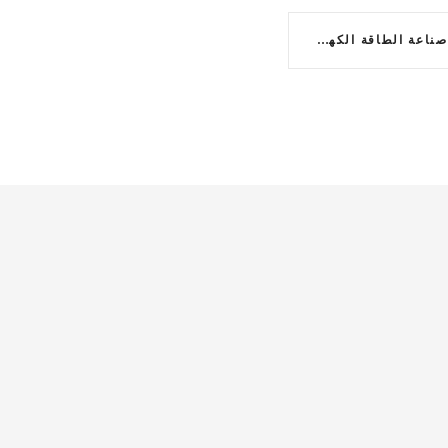
الابتكار التكنولوجي يدفع صناعة الطاقة الكهروضوئية في الصين نحو آفاق جديدة