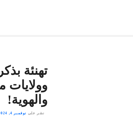
تهنئة بذك
وولايات مي
والهوية!
نشر على
نوفمبر 4, 2024