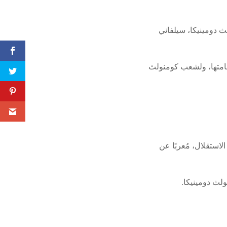
ث دومينيكا، سيلفاني
خامتها، ولشعب كومنولث
استقلال، مُعربًا عن
لث دومينيكا.