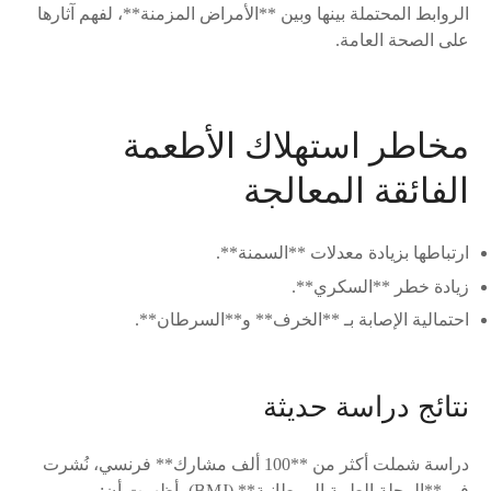
الروابط المحتملة بينها وبين **الأمراض المزمنة**، لفهم آثارها
على الصحة العامة.
مخاطر استهلاك الأطعمة
الفائقة المعالجة
ارتباطها بزيادة معدلات **السمنة**.
زيادة خطر **السكري**.
احتمالية الإصابة بـ **الخرف** و**السرطان**.
نتائج دراسة حديثة
دراسة شملت أكثر من **100 ألف مشارك** فرنسي، نُشرت
في **المجلة الطبية البريطانية** (BMJ)، أظهرت أن: