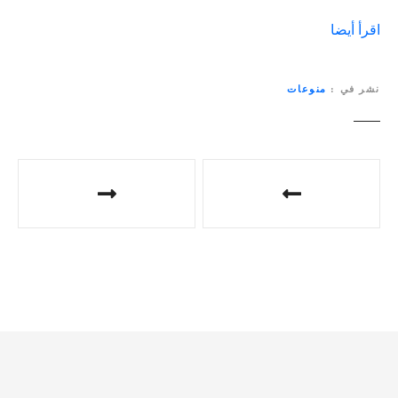
اقرأ أيضا
نشر في
منوعات
ت
ص
فّ
ح
ا
ل
م