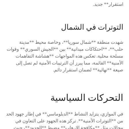
استقرار** جديد.
التوترات في الشمال
شهدت منطقة **شمال سوريا**، وخاصة محيط **مدينة
حلب**، **احتكاكات ميدانية** بين **الجيش السوري** وقوات
مسلحة محلية. تعكس هذه المواجهات **هشاشة التفاهمات
الأمنية** القائمة، مما يبرز أن الترتيبات الأمنية لم تصل إلى
صيغة **نهائية** لضمان استقرار دائم.
التحركات السياسية
في الموازي، يتزايد النشاط **الدبلوماسي** في إطار جهود الحد
من **التوترات الأمنية**. تركز هذه الجهود على التعاون في
مجالات مثل **مكافحة الإرهاب** وضبط **الحدود**، حيث