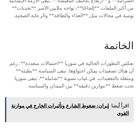
الشرائية** و**ارتفاع تكاليف المعيشة**. تبقى الأزمة الإنسانية
من أكثر الملفات **إلحاحًا**، تواجه ملايين الأسر **تحديات**
يومية في مجالات مثل **الغذاء والطاقة** والرعاية الصحية.
الخاتمة
تعكس التطورات الحالية في سوريا **احتمالات متعددة**. رغم
أن هناك تصعيدات يمكن احتواؤها، تبقى السياسة **بطيئة**
ومثقلة بالتعقيدات. في غياب تسوية **شاملة**، تبقى سوريا
تحت ضغط **موازين دقيقة** بين الميدان والسياسة.
اقرأ أيضا
إيران: ضغوط الشارع وتأثيرات الخارج في موازنة
القوى