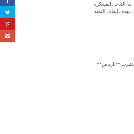
. بدأ التدخل العسكري
هادي، بهدف إيقاف التمدد
اعتبرت **الرياض**