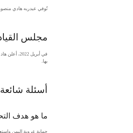
تُوفي عبدربه هادي منصور في 28 مايو 2026 ، ونعته الرئاسة اليمنية بالثناء على قيادته الحكيمة، مع 
مجلس القياد
في أبريل 22
بها.
أسئلة شائعة (FAQ
ما هو هدف التح
حماية عروبة اليمن واستعا