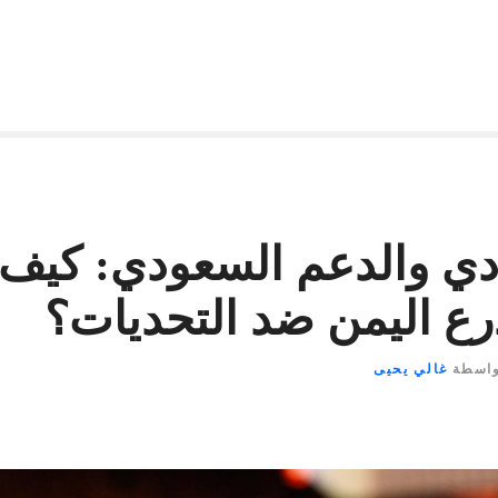
دي والدعم السعودي: كي
رع اليمن ضد التحديات؟
واسطة
غالي يحيى