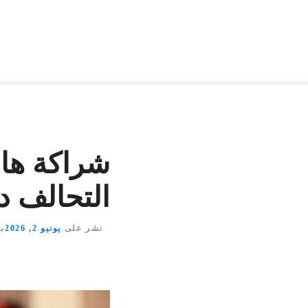
شراكة ها
التحالف د
نشر على
يونيو 2, 2026
ب