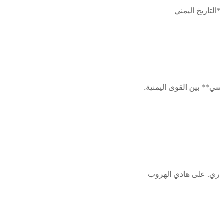
لتاريخ اليمني
ي** بين القوى اليمنية.
ل جذري. على هادي الهروب