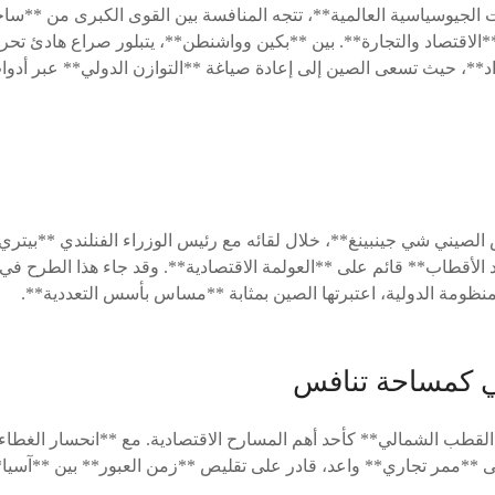
الجيوسياسية العالمية**، تتجه المنافسة بين القوى الكبرى من **سا
*الاقتصاد والتجارة**. بين **بكين وواشنطن**، يتبلور صراع هادئ تح
**، حيث تسعى الصين إلى إعادة صياغة **التوازن الدولي** عبر أدوات 
لصيني شي جينبينغ**، خلال لقائه مع رئيس الوزراء الفنلندي **بيتري 
 الأقطاب** قائم على **العولمة الاقتصادية**. وقد جاء هذا الطرح 
منظومة الدولية، اعتبرتها الصين بمثابة **مساس بأسس التعددية**.
 كمساحة تنافس
لقطب الشمالي** كأحد أهم المسارح الاقتصادية. مع **انحسار الغطاء ا
إلى **ممر تجاري** واعد، قادر على تقليص **زمن العبور** بين **آسيا