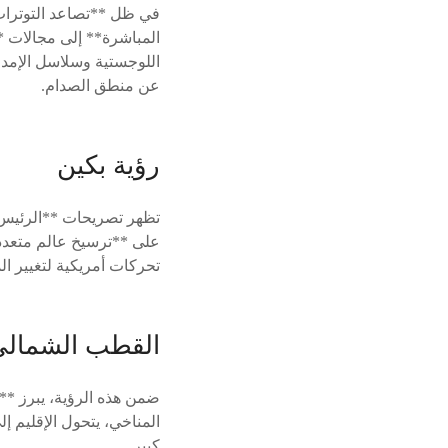
في ظل **تصاعد التوترات 
المباشرة** إلى مجالات *
اللوجستية وسلاسل الإمداد
عن منطق الصدام.
رؤية بكين
تظهر تصريحات **الرئيس ا
على **ترسيخ عالم متعدد
تحركات أمريكية لتغيير ال
القطب الشمالي
ضمن هذه الرؤية، يبرز **ا
المناخي، يتحول الإقليم 
كبير.