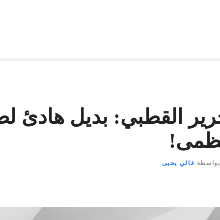
ير القطبي: بديل هادئ لص
عظمى!
واسطة
غالي يحيى