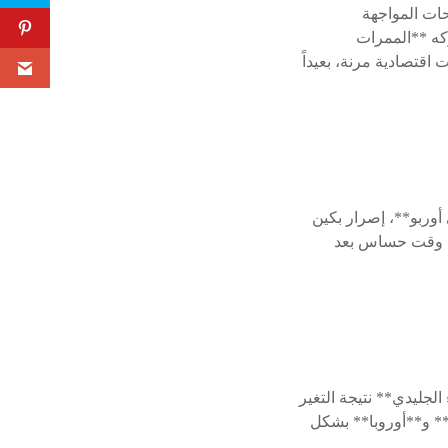
حات المواجهة
ركه **الممرات
اقتصادية مرنة، بعيداً
أوربو**، إصرار بكين
في وقت حساس بعد
لجليدي** نتيجة التغير
** و**أوروبا** بشكل