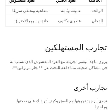
الخاصية
العود الأصلي
العود المغشوش
الرائحة
عميقة وثابتة
سطحية وتختفي سريعًا
الدخان
عطري وكثيف
خانق وسريع الاحتراق
تجارب المستهلكين
يروي ماجد البقمي تجربته مع العود المغشوش الذي تسبب له
في مشاكل صحية، مما دفعه للبحث عن **تجار موثوقين**.
تجارب أخرى
تروي أم جود تجربتها مع الغش وكيف أثر ذلك على صحتها
وراحتها.