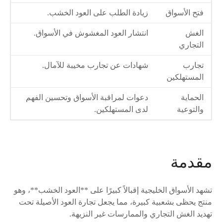
فتح الأسواق
زيادة الطلب على العود الخشب.
الغش
انتشار العود المغشوش في الأسواق.
التجاري
تجارب
شهادات عن تجارب مخيبة للآمال.
المستهلكين
الحماية
دعوات لمراقبة الأسواق وتحسين الفهم
والتوعية
لدى المستهلكين.
مقدمة
تشهد الأسواق الخليجية إقبالاً كبيرًا على **العود الخشب**، وهو
منتج يحظى بشعبية كبيرة، مما يجعل تجارة العود الأصيلة تحت
تهديد الغش التجاري والممارسات غير النزيهة.