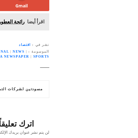
Gmail
اقرأ أيضا
رائحة العطو
نشر في
اقتصاد
الموسومة
|
NEWS
|
ONAL
IA NEWSPAPER
|
SPORTS
ت
مسودتين لشركات التمويل يطرحها 
ص
فّ
ح
اترك تعليقاً
ا
لن يتم نشر عنوان بريدك الإلكت