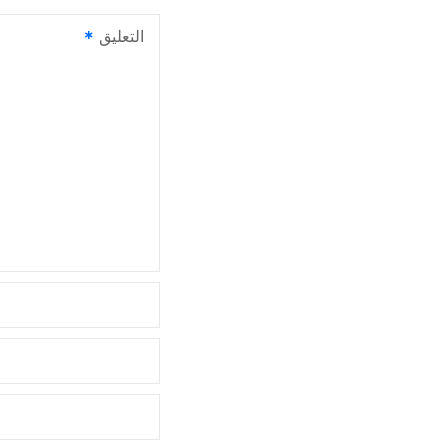
ل
التعليق
م
ق
ا
ل
ا
ت