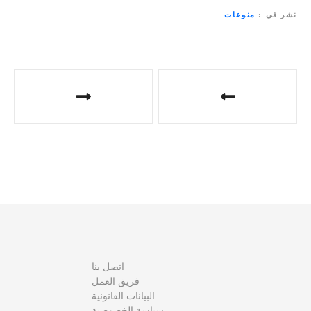
نشر في
منوعات
ت
ص
فّ
ح
ا
ل
م
اتصل بنا
ق
فريق العمل
البيانات القانونية
ا
سياسة الخصوصية