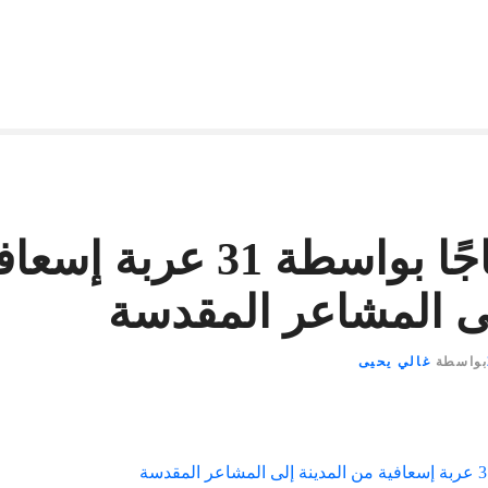
نقل 18 حاجًا بواسطة 31 عر
لى المشاعر المقدسة
بواسطة
غالي يحيى