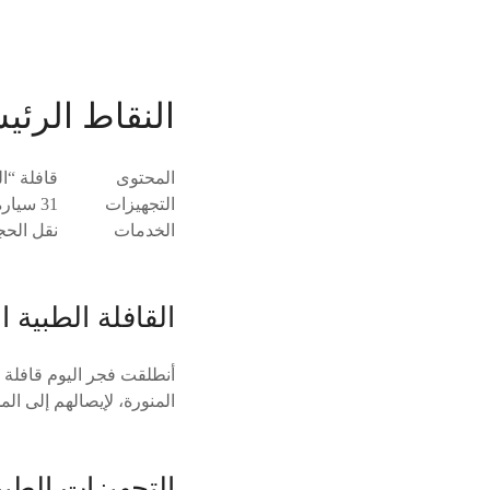
النقاط الرئي
المحتوى
قافلة “الصحة” تُقِلُّ 18 ح
التجهيزات
31 سيارة إسعاف وفريق طبي متخصص من 133 ممارسًا
الخدمات
نقل الحجا
القافلة الطبية
المنورة، لإيصالهم إلى ا
التجهيزات الطبي