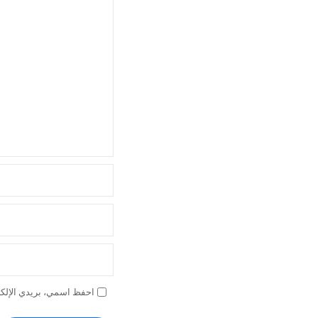
م
ق
ا
ل
ا
ت
احفظ اسمي، بريدي الإلكتر