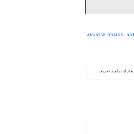
ALWATAN ONLINE
|
AR
تبدأ الزكاة والضريبة والجمارك برامج تدريب جديدة لحديثي التخرج (أمين-بناء الكفاءات)