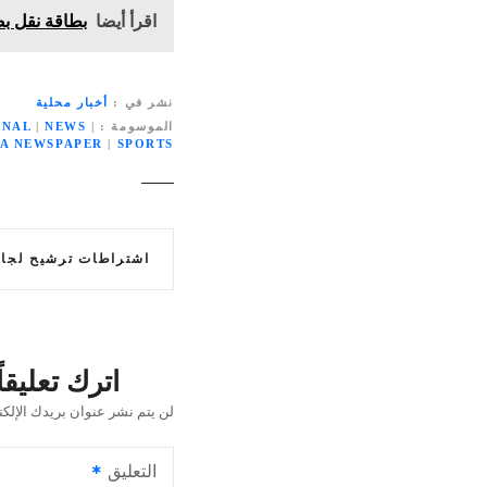
اقرأ أيضا
بطاقة نقل بضائع خا
نشر في
أخبار محلية
الموسومة
|
NEWS
|
ONAL
IA NEWSPAPER
|
SPORTS
ت
اشتراطات ترشيح لجان
ص
فّ
ح
اترك تعليقاً
ا
لن يتم نشر عنوان بريدك الإلكت
ل
التعليق