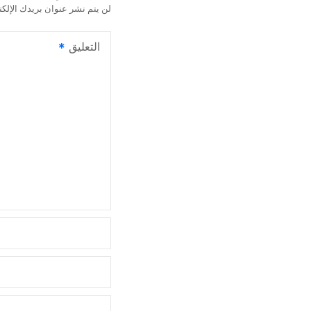
ا
لن يتم نشر عنوان بريدك الإلكت
ل
التعليق
م
ق
ا
ل
ا
ت