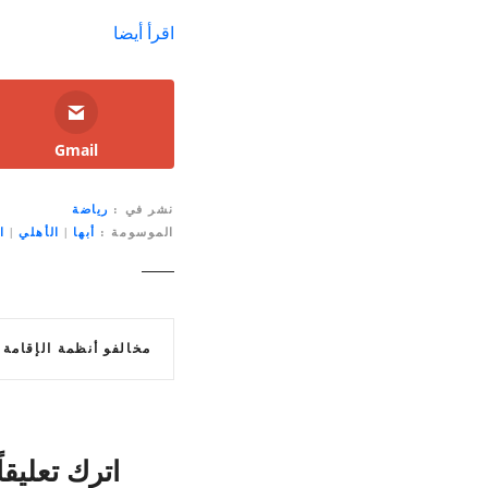
اقرأ أيضا
Gmail
نشر في
رياضة
الموسومة
أبها
|
الأهلي
|
ا
ت
مخالفو أنظمة الإقامة يتصدرون ضبطيات الح
ص
فّ
ح
اترك تعليقاً