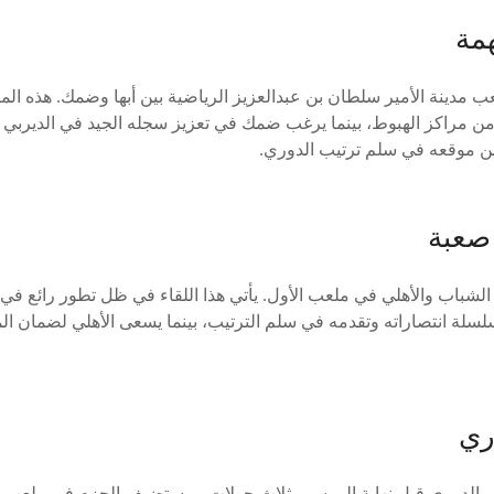
همة
 مدينة الأمير سلطان بن عبدالعزيز الرياضية بين أبها وضمك. هذه الم
من مراكز الهبوط، بينما يرغب ضمك في تعزيز سجله الجيد في الديربي 
 موقعه في سلم ترتيب الدوري.
 صعبة
الشباب والأهلي في ملعب الأول. يأتي هذا اللقاء في ظل تطور رائع ف
لة انتصاراته وتقدمه في سلم الترتيب، بينما يسعى الأهلي لضمان المر
ري
 الدوري قبل نهاية الموسم بثلاث جولات، ويستضيف الحزم في ملعب مد