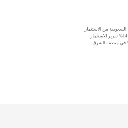
جريء 1.5 مليار ريال (412 مليون دولار) حصة السعودية من الاستثمار
الجريء 54% القطاع الأعلى استثماراً قطاع التجارة الإلكترونية عدد صفقات قطاع التقنية المالية 14% تقرير الاستثمار
* في منطقة الشرق