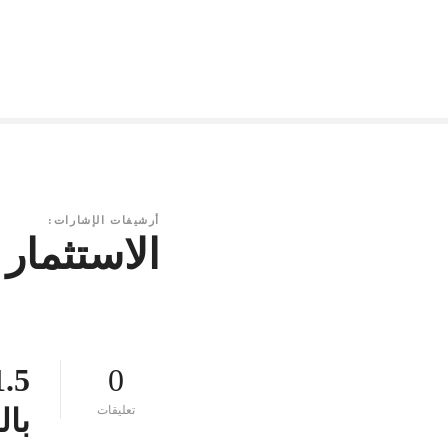
أرشيفات الإشارات:
الاستثمار
0
ع
تعليقات
بال
ل
ى