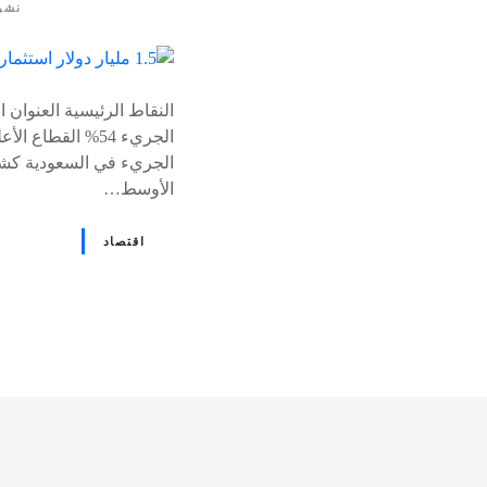
نشر
٪
s
الجريء في السعودية كشف
الأوسط…
اقتصاد
و
ظ
ا