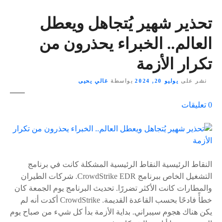
تحذير شهير يُتجاهل ويعطل
العالم.. الخبراء يحذرون من
تكرار الأزمة
نشر على
يوليو 20, 2024
بواسطة
غالي يحيى
ع
0
تعليقات
ل
ى
٪
s
النقاط الرئيسية النقاط الرئيسية المشكلة كانت في برنامج
التشغيل الخاص ببرنامج CrowdStrike EDR. شركات الطيران
والمطارات كانت الأكثر تضررًا. تحديث البرنامج يوم الجمعة كان
خطأً فادحًا بحسب القاعدة القديمة. CrowdStrike أكدت أنه لم
يكن هناك هجوم سيبراني. بداية الأزمة بدأ كل شيء من صباح يوم