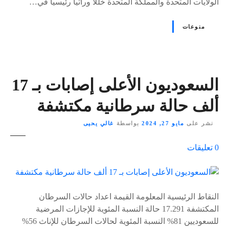
الولايات المتحدة والمملكة المتحدة خللا وراثيا رئيسيا في…
منوعات
السعوديون الأعلى إصابات بـ 17
ألف حالة سرطانية مكتشفة
نشر على
مايو 27, 2024
بواسطة
غالي يحيى
ع
0
تعليقات
ل
ى
٪
s
النقاط الرئيسية المعلومة القيمة اعداد حالات السرطان
المكتشفة 17.291 حالة النسبة المئوية للإجازات المرضية
للسعوديين 81% النسبة المئوية لحالات السرطان للإناث 56%