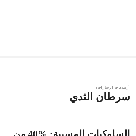
أرشيفات الإشارات:
سرطان الثدي
السلوكيات المسببة: %40 من